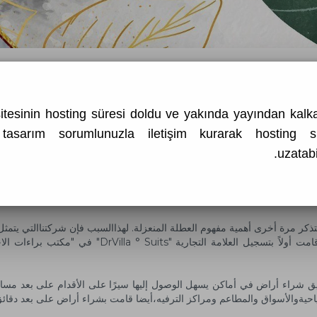
من نحن
سياسات خدماتنا
tesinin hosting süresi doldu ve yakında yayından kalka
tasarım
sorumlunuzla iletişim kurarak hosting sü
uzatabil
من نحن
د جعلتنا جائحة Covid-19 / Coronavirus التي عشناها في عام 2020 نتذكر مرة أخرى أهمية مفهوم العطلة المنعزلة
الاستثمار في مجال الإقامة في الفلل بمعايير عالية مع
يق شراء أراض في أماكن يسهل الوصول إليها سيرًا على الأقدام على بعد مس
ياحيةوالأسواق والمطاعم ومراكز الترفيه،أيضا قامت بشراء أراض على بعد دقا