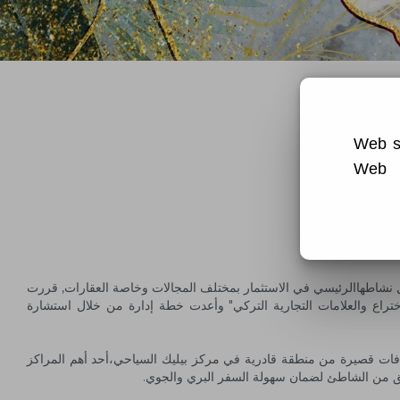
Web si
Web 
. لهذاالسبب فإن شركتناالتي يتمثل نشاطهاالرئيسي في الاستثمار بمختلف المجالات وخاصة العقارات, قررت
 إدارة محترفة،وقامت أولاً بتسجيل العلامة التجارية "DrVilla ° Suits" في "مكتب براءات الاختراع والعلامات التجارية التركي" وأعدت خطة إدارة من خلال استشارة
افات قصيرة من منطقة قادرية في مركز بيليك السياحي،أحد أهم المراكز
ئق من الشاطئ لضمان سهولة السفر البري والجوي.