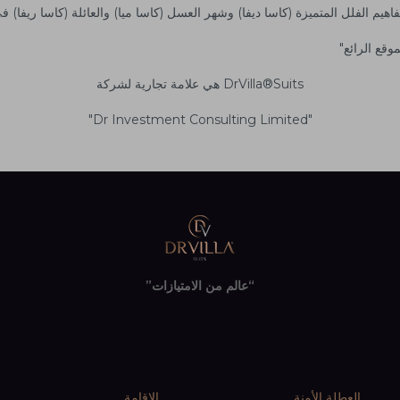
هيم الفلل المتميزة (كاسا ديفا) وشهر العسل (كاسا ميا) والعائلة (كاسا ريفا) في
وقع الرائع"
DrVilla®Suits هي علامة تجارية لشركة
"Dr Investment Consulting Limited"
“عالم من الامتيازات”
العطلة الأمنة
الإقامة